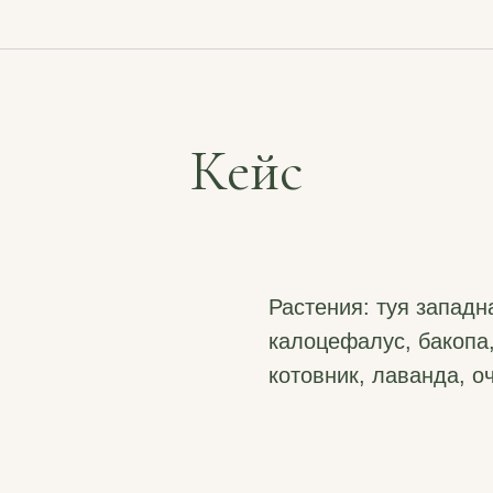
Кейс
Растения:
туя западна
калоцефалус, бакопа
котовник, лаванда, о