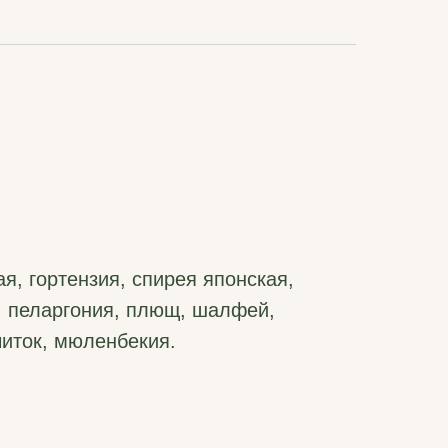
я, гортензия, спирея японская,
, пеларгония, плющ, шалфей,
читок, мюленбекия.